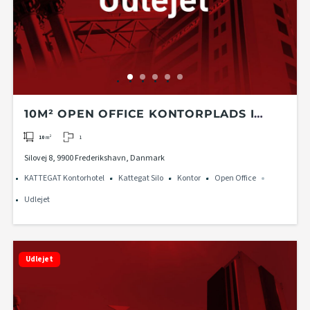
10M² OPEN OFFICE KONTORPLADS I
KATTEGAT KONTORHOTEL PÅ 2. ETAGE I
1
10
m²
KATTEGAT SILO
Silovej 8, 9900 Frederikshavn, Danmark
KATTEGAT Kontorhotel
Kattegat Silo
Kontor
Open Office
Udlejet
Udlejet