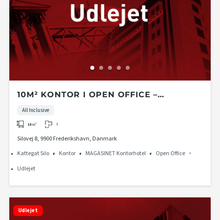
10M² KONTOR I OPEN OFFICE –
MAGASINET KONTORHOTEL I KATTEGAT
All Inclusive
SILO
1
10
m²
Silovej 8, 9900 Frederikshavn, Danmark
Kattegat Silo
Kontor
MAGASINET Kontorhotel
Open Office
Udlejet
Udlejet