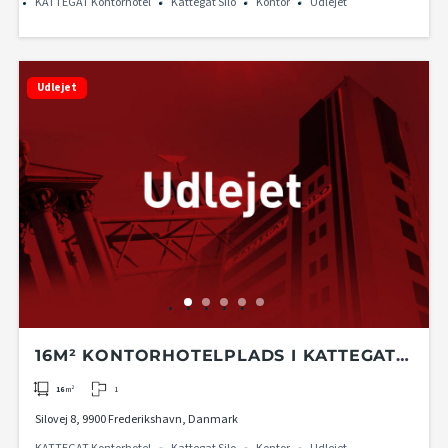
KATTEGAT Kontorhotel
Kattegat Silo
Kontor
Udlejet
Udlejet
16M² KONTORHOTELPLADS I KATTEGAT
KONTORHOTEL PÅ 4. ETAGE I KATTEGAT
1
16
m²
SILO
Silovej 8, 9900 Frederikshavn, Danmark