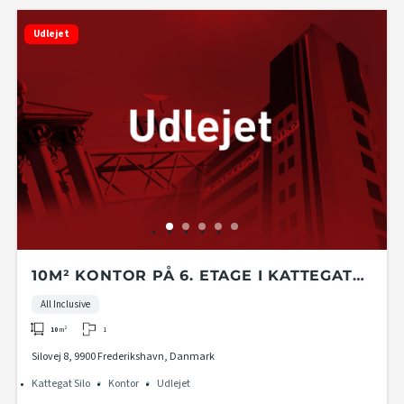
Udlejet
10M² KONTOR PÅ 6. ETAGE I KATTEGAT
SILO
All Inclusive
1
10
m²
Silovej 8, 9900 Frederikshavn, Danmark
Kattegat Silo
Kontor
Udlejet