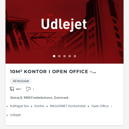
10M² KONTOR I OPEN OFFICE –
MAGASINET KONTORHOTEL I KATTEGAT
All Inclusive
SILO
1
10
m²
Silovej 8, 9900 Frederikshavn, Danmark
Kattegat Silo
Kontor
MAGASINET Kontorhotel
Open Office
Udlejet