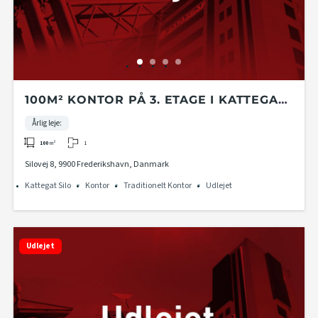
100M² KONTOR PÅ 3. ETAGE I KATTEGAT
SILO
Årlig leje:
1
100
m²
Silovej 8, 9900 Frederikshavn, Danmark
Kattegat Silo
Kontor
Traditionelt Kontor
Udlejet
Udlejet