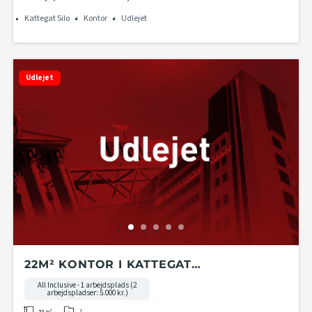
Kattegat Silo
Kontor
Udlejet
Udlejet
22M² KONTOR I KATTEGAT
KONTORHOTEL PÅ 2. ETAGE I KATTEGAT
All Inclusive - 1 arbejdsplads (2
arbejdspladser: 5.000 kr.)
SILO
1
22
m²