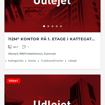
112M² KONTOR PÅ 1. ETAGE I KATTEGAT
SILO
1
112
m²
Silovej 8, 9900 Frederikshavn, Danmark
Kattegat Silo
Kontor
Traditionelt Kontor
Udlejet
Udlejet