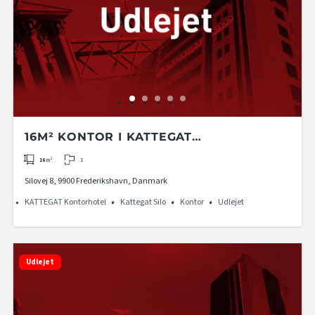
16M² KONTOR I KATTEGAT
KONTORHOTEL PÅ 2. ETAGE I KATTEGAT
1
16
m²
SILO
Silovej 8, 9900 Frederikshavn, Danmark
KATTEGAT Kontorhotel
Kattegat Silo
Kontor
Udlejet
Udlejet