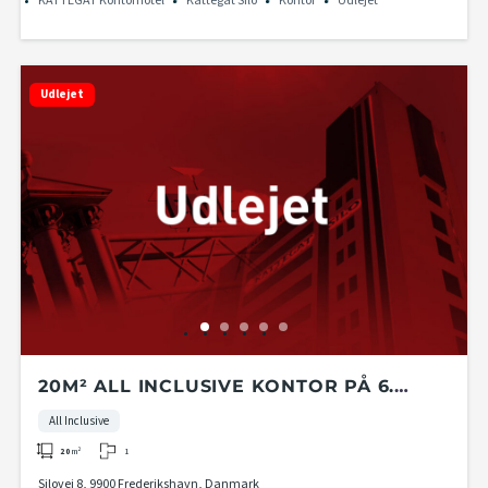
KATTEGAT Kontorhotel
Kattegat Silo
Kontor
Udlejet
Udlejet
20M² ALL INCLUSIVE KONTOR PÅ 6.
ETAGE I KATTEGAT SILO
All Inclusive
1
20
m²
Silovej 8, 9900 Frederikshavn, Danmark