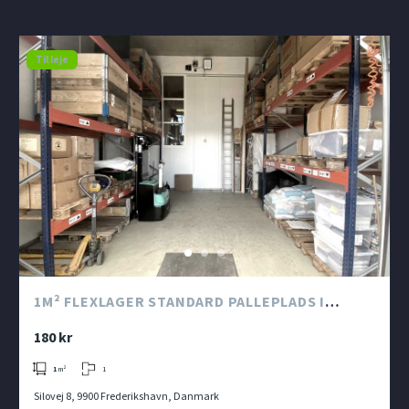
Til leje
1M² FLEXLAGER STANDARD PALLEPLADS I
KATTEGAT SILO
180 kr
1
1
m²
Silovej 8, 9900 Frederikshavn, Danmark