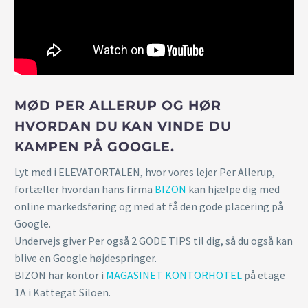
MØD PER ALLERUP OG HØR
HVORDAN DU KAN VINDE DU
KAMPEN PÅ GOOGLE.
Lyt med i ELEVATORTALEN, hvor vores lejer Per Allerup,
fortæller hvordan hans firma
BIZON
kan hjælpe dig med
online markedsføring og med at få den gode placering på
Google.
Undervejs giver Per også 2 GODE TIPS til dig, så du også kan
blive en Google højdespringer.
BIZON har kontor i
MAGASINET KONTORHOTEL
på etage
1A i Kattegat Siloen.