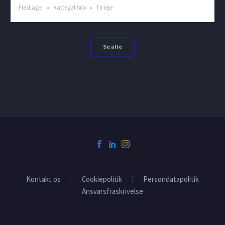
FlexLager
Kattegat Silo
Til leje
Se alle
Kontakt os
Cookiepolitik
Persondatapolitik
Ansvarsfraskrivelse