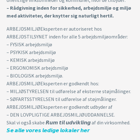
– Rådgivning inden for sikkerhed, arbejdsmiljø og miljø
med aktiviteter, der knytter sig naturligt hertil.
ARBEJDSMILJØEksperten er autoriseret hos
ARBEJDSTILSYNET inden for alle 5 arbejdsmiljøområder:
– FYSISK arbejdsmiljø
– PSYKISK arbejdsmiljø
– KEMISK arbejdsmiljø
– ERGONOMISK arbejdsmiljø
– BIOLOGISK arbejdsmiljø.
ARBEJDSMILJØEksperten er godkendt hos:
– MILJØSTYRELSEN til udførelse af eksterne støjmålinger.
– SØFARTSSTYRELSEN til udførelse af støjmålinger.
ARBEJDSMILJØEksperten er godkendt udbyder af
– DEN LOVPLIGTIGE ARBEJDSMILJØUDDANNELSE.
Skal vi også skabe 𝙍𝙪𝙢 𝙩𝙞𝙡 𝙪𝙙𝙫𝙞𝙠𝙡𝙞𝙣𝙜 af din virksomhed.
𝙎𝙚 𝙖𝙡𝙡𝙚 𝙫𝙤𝙧𝙚𝙨 𝙡𝙚𝙙𝙞𝙜𝙚 𝙡𝙤𝙠𝙖𝙡𝙚𝙧 𝙝𝙚𝙧