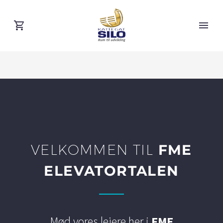
VELKOMMEN TIL
FME
ELEVATORTALEN
Mød vores lejere her i
FME