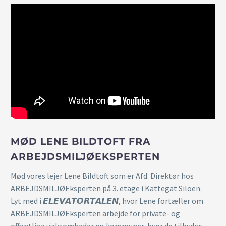
MØD LENE BILDTOFT FRA
ARBEJDSMILJØEKSPERTEN
Mød vores lejer Lene Bildtoft som er Afd. Direktør hos
ARBEJDSMILJØEksperten på 3. etage i Kattegat Siloen.
Lyt med i 𝙀𝙇𝙀𝙑𝘼𝙏𝙊𝙍𝙏𝘼𝙇𝙀𝙉, hvor Lene fortæller om
ARBEJDSMILJØEksperten arbejde for private- og
offentlige virksomheder og kommuner, hvor de tilbyder: