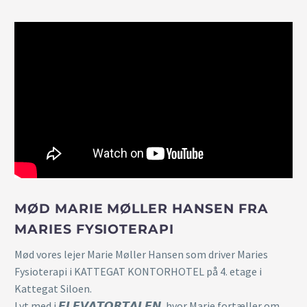
MØD MARIE MØLLER HANSEN FRA
MARIES FYSIOTERAPI
Mød vores lejer Marie Møller Hansen som driver Maries
Fysioterapi i KATTEGAT KONTORHOTEL på 4. etage i
Kattegat Siloen.
Lyt med i 𝙀𝙇𝙀𝙑𝘼𝙏𝙊𝙍𝙏𝘼𝙇𝙀𝙉, hvor Marie fortæller om