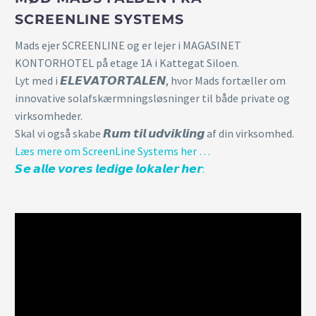
SCREENLINE SYSTEMS
Mads ejer SCREENLINE og er lejer i MAGASINET
KONTORHOTEL på etage 1A i Kattegat Siloen.
Lyt med i 𝙀𝙇𝙀𝙑𝘼𝙏𝙊𝙍𝙏𝘼𝙇𝙀𝙉, hvor Mads fortæller om
innovative solafskærmningsløsninger til både private og
virksomheder.
Skal vi også skabe 𝙍𝙪𝙢 𝙩𝙞𝙡 𝙪𝙙𝙫𝙞𝙠𝙡𝙞𝙣𝙜 af din virksomhed.
Læs mere om ScreenLine Systems her …
𝙎𝙚 𝙖𝙡𝙡𝙚 𝙫𝙤𝙧𝙚𝙨 𝙡𝙚𝙙𝙞𝙜𝙚 𝙡𝙤𝙠𝙖𝙡𝙚𝙧 𝙝𝙚𝙧: