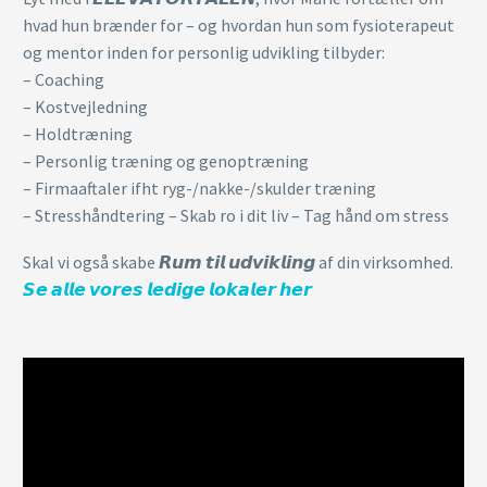
hvad hun brænder for – og hvordan hun som fysioterapeut
og mentor inden for personlig udvikling tilbyder:
– Coaching
– Kostvejledning
– Holdtræning
– Personlig træning og genoptræning
– Firmaaftaler ifht ryg-/nakke-/skulder træning
– Stresshåndtering – Skab ro i dit liv – Tag hånd om stress
Skal vi også skabe 𝙍𝙪𝙢 𝙩𝙞𝙡 𝙪𝙙𝙫𝙞𝙠𝙡𝙞𝙣𝙜 af din virksomhed.
𝙎𝙚 𝙖𝙡𝙡𝙚 𝙫𝙤𝙧𝙚𝙨 𝙡𝙚𝙙𝙞𝙜𝙚 𝙡𝙤𝙠𝙖𝙡𝙚𝙧 𝙝𝙚𝙧