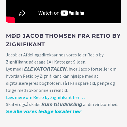
MØD JACOB THOMSEN FRA RETIO BY
ZIGNIFIKANT
Jacob er Afdelingsdirektør hos vores lejer Retio by
Zignifikant på etage 1A i Kattegat Siloen.
Lyt med i 𝙀𝙇𝙀𝙑𝘼𝙏𝙊𝙍𝙏𝘼𝙇𝙀𝙉, hvor Jacob fortæller om
hvordan Retio by Zignifikant kan hjælpe med at
digitalisere jeres bogholderi, så I kan spare tid, penge og
følge med i økonomien i realtid.
Læs mere om Retio by Zignifikant her …
Skal vi også skabe 𝙍𝙪𝙢 𝙩𝙞𝙡 𝙪𝙙𝙫𝙞𝙠𝙡𝙞𝙣𝙜 af din virksomhed.
𝙎𝙚 𝙖𝙡𝙡𝙚 𝙫𝙤𝙧𝙚𝙨 𝙡𝙚𝙙𝙞𝙜𝙚 𝙡𝙤𝙠𝙖𝙡𝙚𝙧 𝙝𝙚𝙧