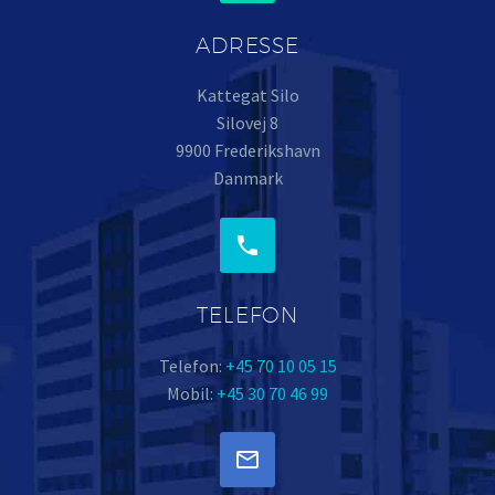
ADRESSE
Kattegat Silo
Silovej 8
9900 Frederikshavn
Danmark


TELEFON
Telefon:
+45 70 10 05 15
Mobil:
+45 30 70 46 99

