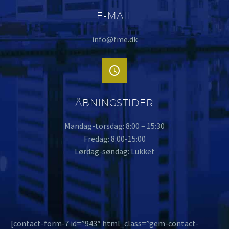
E-MAIL
info@fme.dk


ÅBNINGSTIDER
Mandag-torsdag: 8:00 – 15:30
Fredag: 8:00-15:00
Lørdag-søndag: Lukket
[contact-form-7 id=”943″ html_class=”gem-contact-