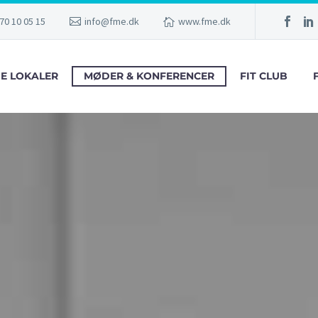
70 10 05 15
info@fme.dk
www.fme.dk
GE LOKALER
MØDER & KONFERENCER
FIT CLUB