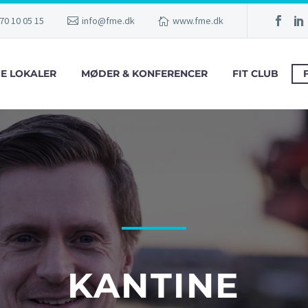
70 10 05 15
info@fme.dk
www.fme.dk
GE LOKALER
MØDER & KONFERENCER
FIT CLUB
KANTINE