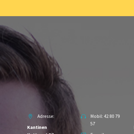
Adresse:
Mobil: 42 80 79




57
Kantinen