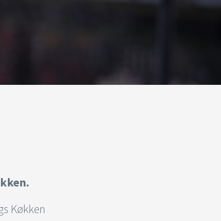
økken.
gs Køkken