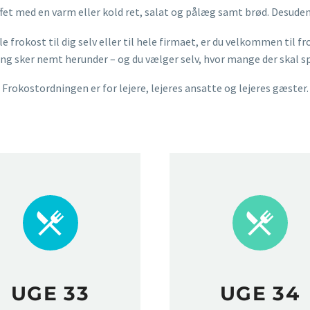
uffet med en varm eller kold ret, salat og pålæg samt brød. Desuden
e frokost til dig selv eller til hele firmaet, er du velkommen til f
ng sker nemt herunder – og du vælger selv, hvor mange der skal s
Frokostordningen er for lejere, lejeres ansatte og lejeres gæster.




UGE 33
UGE 34