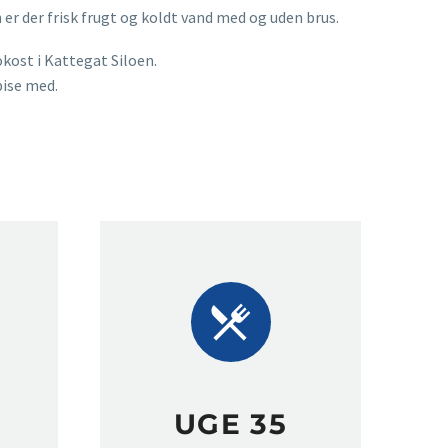
 er der frisk frugt og koldt vand med og uden brus.
rokost i Kattegat Siloen.
pise med.


UGE 35