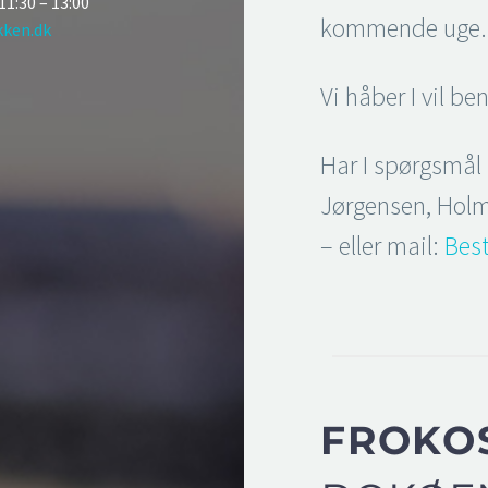
11:30 – 13:00
kommende uge.
kken.dk
Vi håber I vil be
Har I spørgsmål 
Jørgensen, Holm
– eller mail:
Bes
FROKO