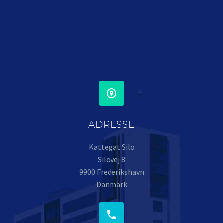


ADRESSE
Kattegat Silo
Silovej 8
9900 Frederikshavn
Danmark

