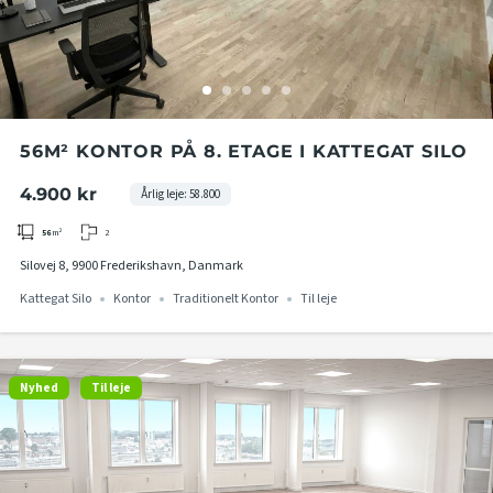
56M² KONTOR PÅ 8. ETAGE I KATTEGAT SILO
4.900 kr
Årlig leje: 58.800
2
56
m²
Silovej 8, 9900 Frederikshavn, Danmark
Kattegat Silo
Kontor
Traditionelt Kontor
Til leje
Nyhed
Til leje