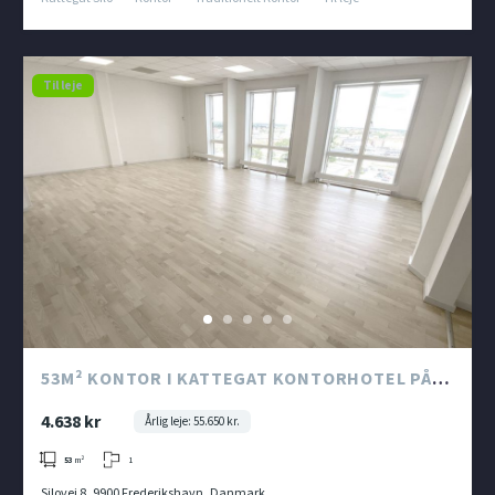
Til leje
53M² KONTOR I KATTEGAT KONTORHOTEL PÅ 8.
ETAGE I KATTEGAT SILO
4.638 kr
Årlig leje: 55.650 kr.
1
53
m²
Silovej 8, 9900 Frederikshavn, Danmark