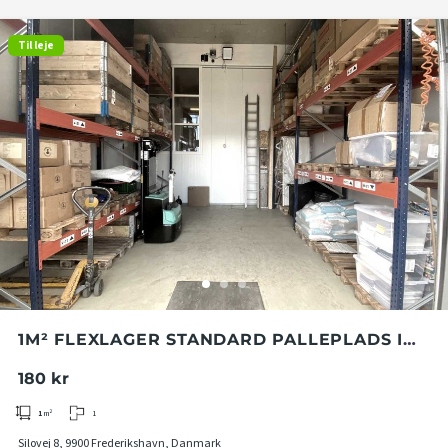
Til leje
1M² FLEXLAGER STANDARD PALLEPLADS I
KATTEGAT SILO
180 kr
1
1
m²
Silovej 8, 9900 Frederikshavn, Danmark