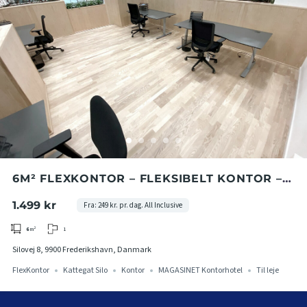
‍‍‍6M² FLEXKONTOR – FLEKSIBELT KONTOR –
MAGASINET – FLEKSIBLE BETINGELSER
1.499 kr
Fra: 249 kr. pr. dag. All Inclusive
1
6
m²
Silovej 8, 9900 Frederikshavn, Danmark
FlexKontor
Kattegat Silo
Kontor
MAGASINET Kontorhotel
Til leje