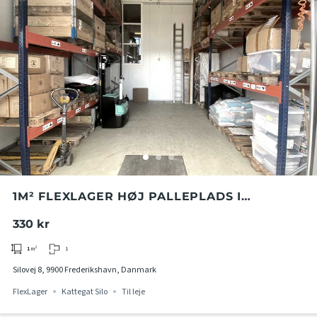
1M² FLEXLAGER HØJ PALLEPLADS I
KATTEGAT SILO
330 kr
1
1
m²
Silovej 8, 9900 Frederikshavn, Danmark
FlexLager
Kattegat Silo
Til leje