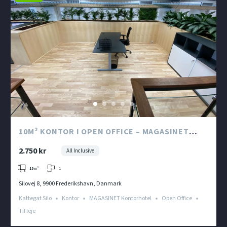
10M² KONTOR I OPEN OFFICE – MAGASINET
KONTORHOTEL I KATTEGAT SILO
2.750 kr
All Inclusive
1
10
m²
Silovej 8, 9900 Frederikshavn, Danmark
Kattegat Silo
Kontor
MAGASINET Kontorhotel
Open Office
Til leje