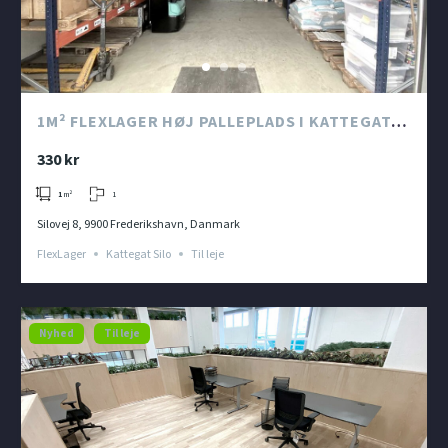
1M² FLEXLAGER HØJ PALLEPLADS I KATTEGAT
SILO
330 kr
1
1
m²
Silovej 8, 9900 Frederikshavn, Danmark
FlexLager
Kattegat Silo
Til leje
Nyhed
Til leje