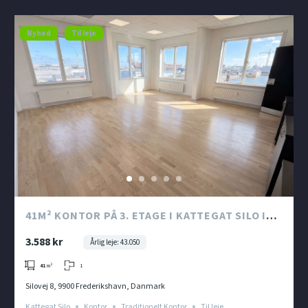
Nyhed
Til leje
41M² KONTOR PÅ 3. ETAGE I KATTEGAT SILO I
FREDERIKSHAVN
3.588 kr
Årlig leje: 43.050
1
41
m²
Silovej 8, 9900 Frederikshavn, Danmark
Kattegat Silo
Kontor
Traditionelt Kontor
Til leje