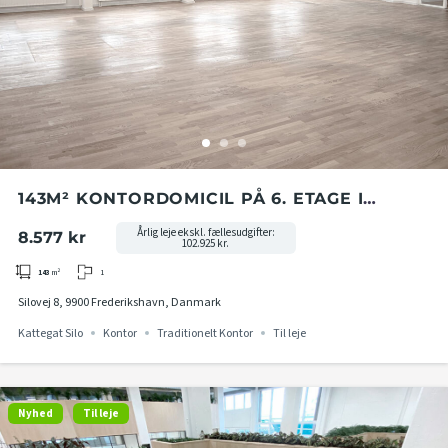
143M² KONTORDOMICIL PÅ 6. ETAGE I
KATTEGAT SILO
Årlig leje ekskl. fællesudgifter:
8.577 kr
102.925 kr.
1
143
m²
Silovej 8, 9900 Frederikshavn, Danmark
Kattegat Silo
Kontor
Traditionelt Kontor
Til leje
Nyhed
Til leje