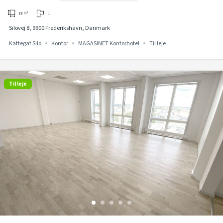
1
22
m²
Silovej 8, 9900 Frederikshavn, Danmark
Kattegat Silo
Kontor
MAGASINET Kontorhotel
Til leje
Til leje