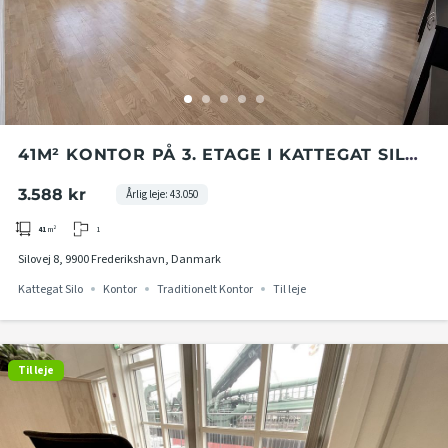
41M² KONTOR PÅ 3. ETAGE I KATTEGAT SILO
I FREDERIKSHAVN
3.588 kr
Årlig leje: 43.050
1
41
m²
Silovej 8, 9900 Frederikshavn, Danmark
Kattegat Silo
Kontor
Traditionelt Kontor
Til leje
Til leje