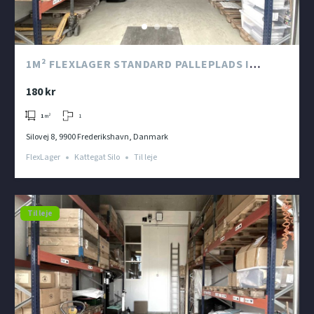
1M² FLEXLAGER STANDARD PALLEPLADS I
KATTEGAT SILO
180 kr
1
1
m²
Silovej 8, 9900 Frederikshavn, Danmark
FlexLager
Kattegat Silo
Til leje
Til leje