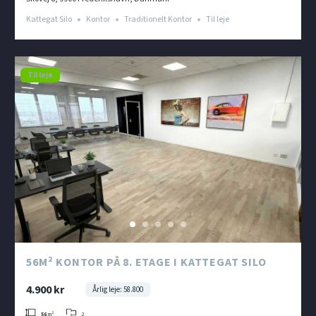
Kattegat Silo
Kontor
Traditionelt Kontor
Til leje
Til leje
56M² KONTOR PÅ 8. ETAGE I KATTEGAT SILO
4.900 kr
Årlig leje: 58.800
2
56
m²