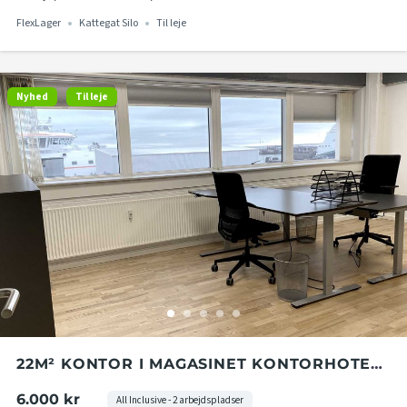
FlexLager
Kattegat Silo
Til leje
Nyhed
Til leje
22M² KONTOR I MAGASINET KONTORHOTEL
I KATTEGAT SILO
6.000 kr
All Inclusive - 2 arbejdspladser