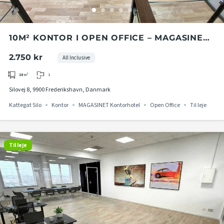
10M² KONTOR I OPEN OFFICE – MAGASINET
KONTORHOTEL I KATTEGAT SILO
2.750 kr
All Inclusive
1
10
m²
Silovej 8, 9900 Frederikshavn, Danmark
Kattegat Silo
Kontor
MAGASINET Kontorhotel
Open Office
Til leje
Til leje