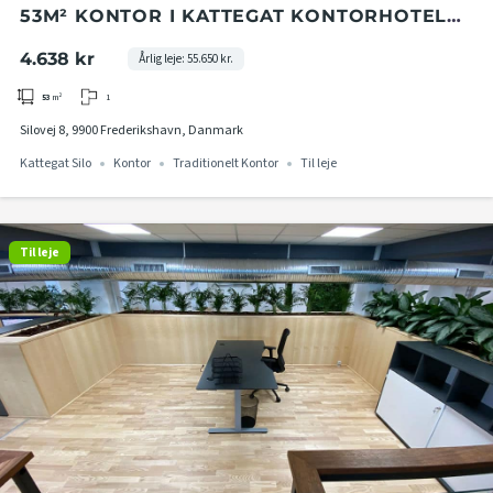
53M² KONTOR I KATTEGAT KONTORHOTEL
PÅ 8. ETAGE I KATTEGAT SILO
4.638 kr
Årlig leje: 55.650 kr.
1
53
m²
Silovej 8, 9900 Frederikshavn, Danmark
Kattegat Silo
Kontor
Traditionelt Kontor
Til leje
Til leje