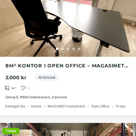
8M² KONTOR I OPEN OFFICE – MAGASINET
KONTORHOTEL I KATTEGAT SILO
2.000 kr
All Inclusive
1
8
m²
Silovej 8, 9900 Frederikshavn, Danmark
Kattegat Silo
Kontor
MAGASINET Kontorhotel
Open Office
Til leje
Til leje