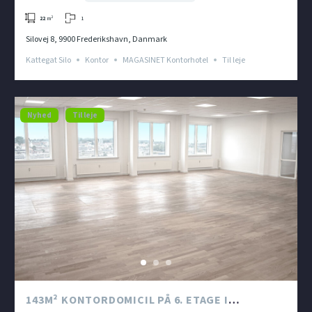
1
22
m²
Silovej 8, 9900 Frederikshavn, Danmark
Kattegat Silo
Kontor
MAGASINET Kontorhotel
Til leje
Nyhed
Til leje
143M² KONTORDOMICIL PÅ 6. ETAGE I