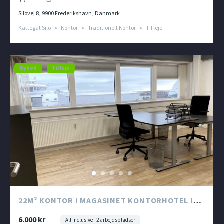
Silovej 8, 9900 Frederikshavn, Danmark
Kattegat Silo
Kontor
Traditionelt Kontor
Til leje
Nyhed
Til leje
22M² KONTOR I MAGASINET KONTORHOTEL I
KATTEGAT SILO
6.000 kr
All Inclusive - 2 arbejdspladser