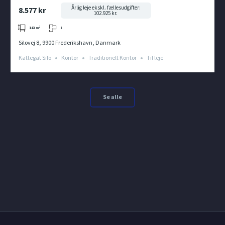
KATTEGAT SILO
Årlig leje ekskl. fællesudgifter:
8.577 kr
102.925 kr.
1
143
m²
Silovej 8, 9900 Frederikshavn, Danmark
Kattegat Silo
Kontor
Traditionelt Kontor
Til leje
Se alle