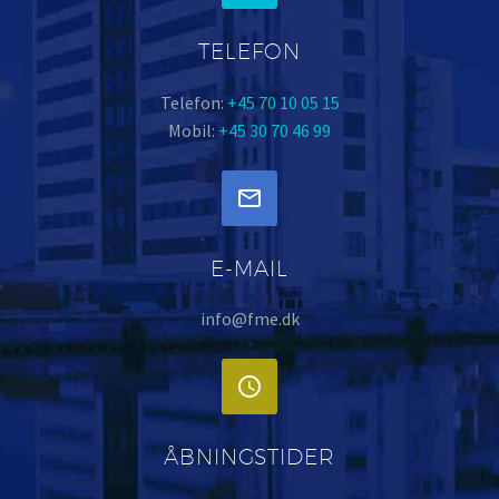
TELEFON
Telefon:
+45 70 10 05 15
Mobil:
+45 30 70 46 99


E-MAIL
info@fme.dk


ÅBNINGSTIDER