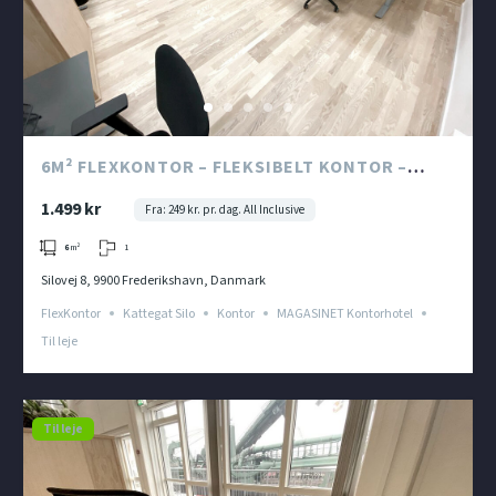
‍‍‍6M² FLEXKONTOR – FLEKSIBELT KONTOR –
MAGASINET – FLEKSIBLE BETINGELSER
1.499 kr
Fra: 249 kr. pr. dag. All Inclusive
1
6
m²
Silovej 8, 9900 Frederikshavn, Danmark
FlexKontor
Kattegat Silo
Kontor
MAGASINET Kontorhotel
Til leje
Til leje