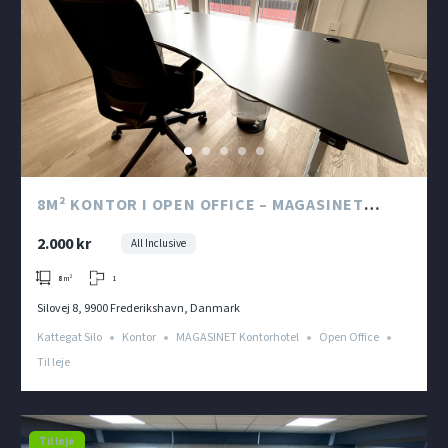
8M² KONTOR I OPEN OFFICE – MAGASINET
KONTORHOTEL I KATTEGAT SILO
2.000 kr
All Inclusive
1
8
m²
Silovej 8, 9900 Frederikshavn, Danmark
Kattegat Silo
Kontor
MAGASINET Kontorhotel
Open Office
Til leje
Til leje