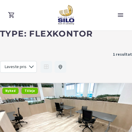
TYPE:
FLEXKONTOR
1 resultat
Nyhed
Til leje