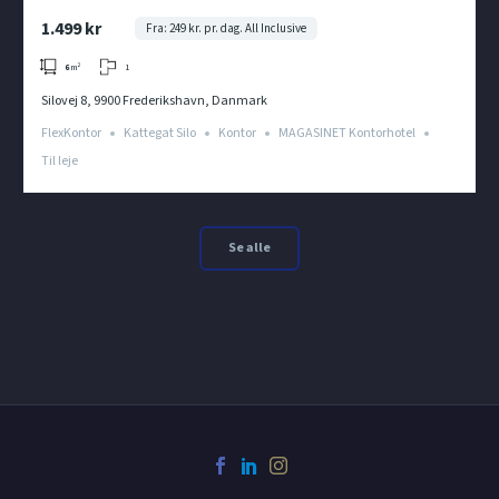
MAGASINET – FLEKSIBLE BETINGELSER
1.499 kr
Fra: 249 kr. pr. dag. All Inclusive
1
6
m²
Silovej 8, 9900 Frederikshavn, Danmark
FlexKontor
Kattegat Silo
Kontor
MAGASINET Kontorhotel
Til leje
Se alle