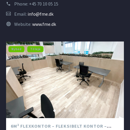
Phone:
+45 70 10 05 15
Email:
info@fme.dk
Website:
www.fme.dk
Nyhed
Til leje
‍‍‍6M² FLEXKONTOR – FLEKSIBELT KONTOR –