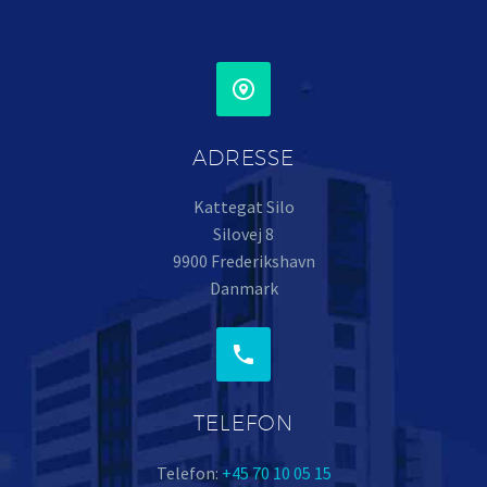


ADRESSE
Kattegat Silo
Silovej 8
9900 Frederikshavn
Danmark


TELEFON
Telefon:
+45 70 10 05 15