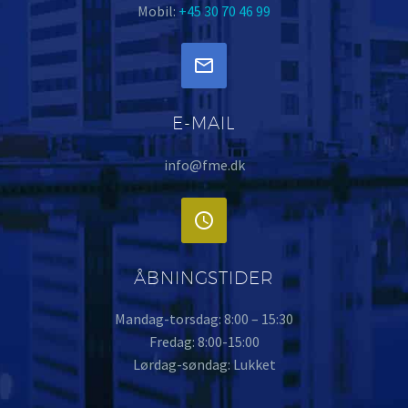
Mobil:
+45 30 70 46 99


E-MAIL
info@fme.dk


ÅBNINGSTIDER
Mandag-torsdag: 8:00 – 15:30
Fredag: 8:00-15:00
Lørdag-søndag: Lukket