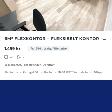
‍‍‍6M² FLEXKONTOR – FLEKSIBELT KONTOR –
MAGASINET – FLEKSIBLE BETINGELSER
1.499 kr
Fra: 249 kr. pr. dag. All Inclusive
1
6
m²
Silovej 8, 9900 Frederikshavn, Danmark
FlexKontor
Kattegat Silo
Kontor
MAGASINET Kontorhotel
Til leje