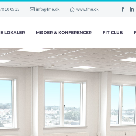
70 10 05 15
info@fme.dk
www.fme.dk
GE LOKALER
MØDER & KONFERENCER
FIT CLUB