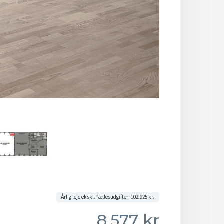
Årlig leje ekskl. fællesudgifter: 102.925 kr.
8.577 kr