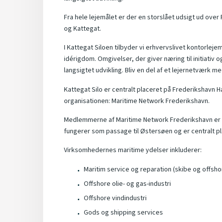
Fra hele lejemålet er der en storslået udsigt ud ove
og Kattegat.
I Kattegat Siloen tilbyder vi erhvervslivet kontorleje
idérigdom. Omgivelser, der giver næring til initiativ
langsigtet udvikling. Bliv en del af et lejernetværk m
Kattegat Silo er centralt placeret på Frederikshavn
organisationen: Maritime Network Frederikshavn.
Medlemmerne af Maritime Network Frederikshavn er a
fungerer som passage til Østersøen og er centralt pla
Virksomhedernes maritime ydelser inkluderer:
Maritim service og reparation (skibe og offshore
Offshore olie- og gas-industri
Offshore vindindustri
Gods og shipping services