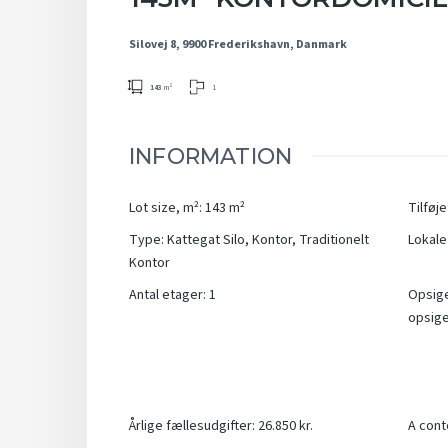
Silovej 8, 9900 Frederikshavn, Danmark
1
143
m²
INFORMATION
Lot size, m²
:
143
m²
Tilføje
Type
:
Kattegat Silo
,
Kontor
,
Traditionelt
Lokale 
Kontor
Antal etager
:
1
Opsig
opsige
Årlige fællesudgifter
:
26.850 kr.
A cont