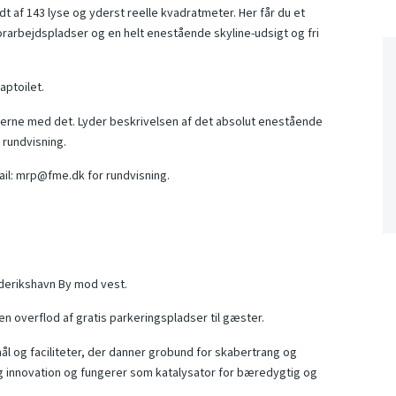
ødt af 143 lyse og yderst reelle kvadratmeter. Her får du et
orarbejdspladser og en helt enestående skyline-udsigt og fri
aptoilet.
i gerne med det. Lyder beskrivelsen af det absolut enestående
 rundvisning.
ail: mrp@fme.dk for rundvisning.
ederikshavn By mod vest.
 en overflod af gratis parkeringspladser til gæster.
mål og faciliteter, der danner grobund for skabertrang og
 og innovation og fungerer som katalysator for bæredygtig og