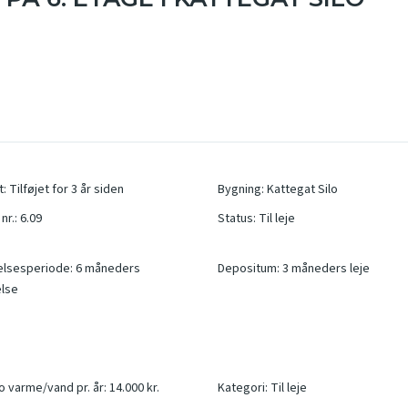
t
:
Tilføjet for 3 år siden
Bygning
:
Kattegat Silo
nr.
:
6.09
Status
:
Til leje
elsesperiode
:
6 måneders
Depositum
:
3 måneders leje
lse
o varme/vand pr. år
:
14.000 kr.
Kategori
:
Til leje