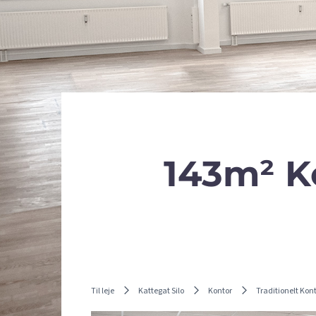
143m² Ko
Til leje
Kattegat Silo
Kontor
Traditionelt Kon