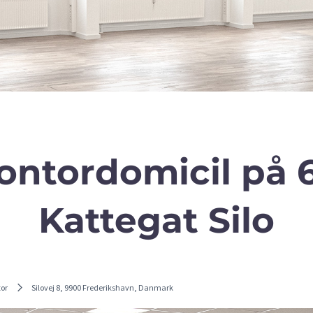
ntordomicil på 6
Kattegat Silo
tor
Silovej 8, 9900 Frederikshavn, Danmark