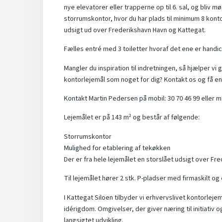
nye elevatorer eller trapperne op til 6. sal, og bliv m
storrumskontor, hvor du har plads til minimum 8 kont
udsigt ud over Frederikshavn Havn og Kattegat.
Fælles entré med 3 toiletter hvoraf det ene er handic
Mangler du inspiration til indretningen, så hjælper v
kontorlejemål som noget for dig? Kontakt os og få en
Kontakt Martin Pedersen på mobil: 30 70 46 99 eller m
Lejemålet er på 143 m² og består af følgende:
Storrumskontor
Mulighed for etablering af tekøkken
Der er fra hele lejemålet en storslået udsigt over Fr
Til lejemålet hører 2 stk. P-pladser med firmaskilt og
I Kattegat Siloen tilbyder vi erhvervslivet kontorleje
idérigdom. Omgivelser, der giver næring til initiativ
langsigtet udvikling.