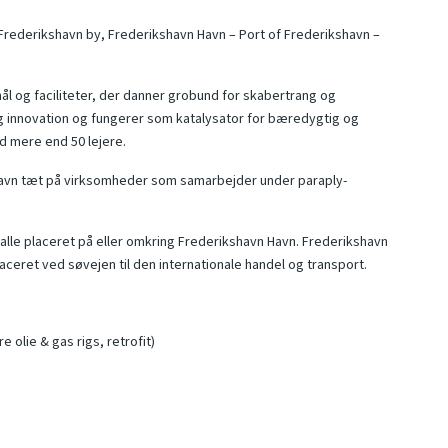
r Frederikshavn by, Frederikshavn Havn – Port of Frederikshavn –
mål og faciliteter, der danner grobund for skabertrang og
 og innovation og fungerer som katalysator for bæredygtig og
ed mere end 50 lejere.
 Havn tæt på virksomheder som samarbejder under paraply-
lle placeret på eller omkring Frederikshavn Havn. Frederikshavn
ceret ved søvejen til den internationale handel og transport.
 olie & gas rigs, retrofit)