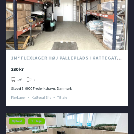
1M² FLEXLAGER HØJ PALLEPLADS I KATTEGAT
SILO
330 kr
1
1
m²
Silovej 8, 9900 Frederikshavn, Danmark
FlexLager
Kattegat Silo
Til leje
Nyhed
Til leje