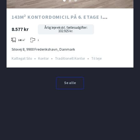
143M² KONTORDOMICIL PÅ 6. ETAGE I
KATTEGAT SILO
Årlig leje ekskl. fællesudgifter:
8.577 kr
102.925 kr.
1
143
m²
Silovej 8, 9900 Frederikshavn, Danmark
Kattegat Silo
Kontor
Traditionelt Kontor
Til leje
Se alle