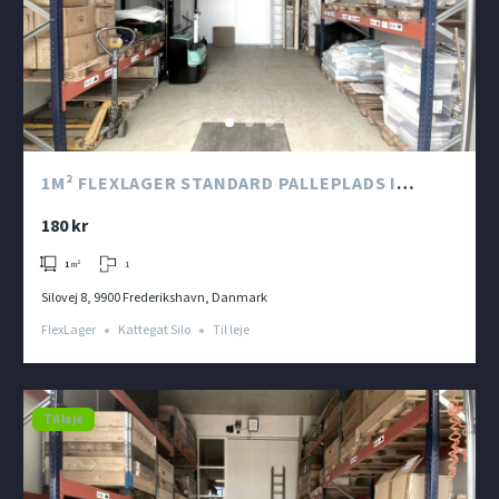
1M² FLEXLAGER STANDARD PALLEPLADS I
KATTEGAT SILO
180 kr
1
1
m²
Silovej 8, 9900 Frederikshavn, Danmark
FlexLager
Kattegat Silo
Til leje
Til leje