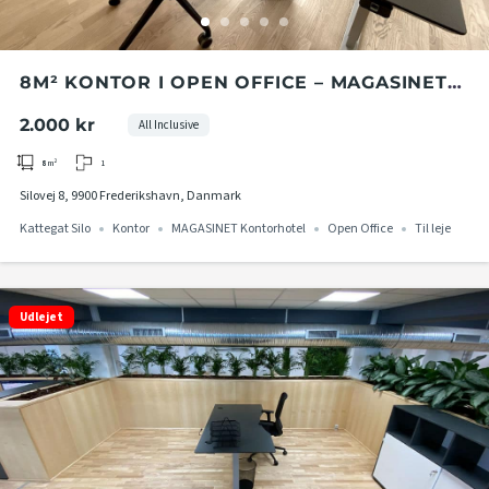
8M² KONTOR I OPEN OFFICE – MAGASINET
KONTORHOTEL I KATTEGAT SILO
2.000 kr
All Inclusive
1
8
m²
Silovej 8, 9900 Frederikshavn, Danmark
Kattegat Silo
Kontor
MAGASINET Kontorhotel
Open Office
Til leje
Udlejet