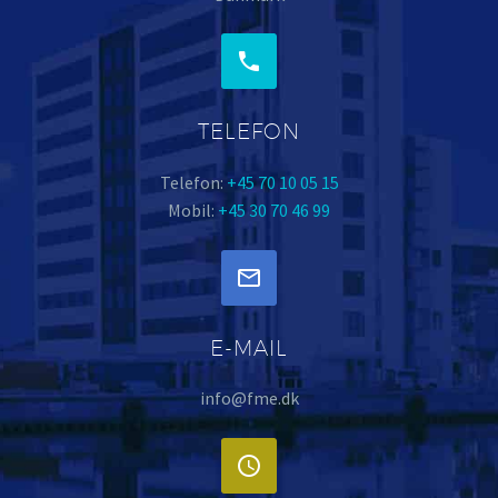


TELEFON
Telefon:
+45 70 10 05 15
Mobil:
+45 30 70 46 99


E-MAIL
info@fme.dk

