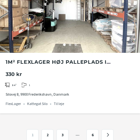
1M² FLEXLAGER HØJ PALLEPLADS I
KATTEGAT SILO
330 kr
1
1
m²
Silovej 8, 9900 Frederikshavn, Danmark
FlexLager
Kattegat Silo
Til leje
…
1
2
3
6