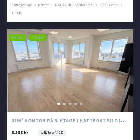
Kattegat Silo
Kontor
MAGASINET Kontorhotel
Open Office
Til leje
Nyhed
Til leje
41M² KONTOR PÅ 3. ETAGE I KATTEGAT SILO I
FREDERIKSHAVN
3.588 kr
Årlig leje: 43.050