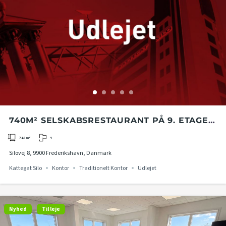
740M² SELSKABSRESTAURANT PÅ 9. ETAGE I
KATTEGAT SILO I FREDERIKSHAVN
9
740
m²
Silovej 8, 9900 Frederikshavn, Danmark
Kattegat Silo
Kontor
Traditionelt Kontor
Udlejet
Nyhed
Til leje