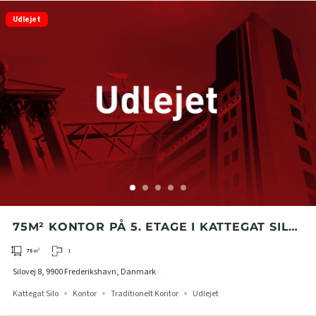
Udlejet
75M² KONTOR PÅ 5. ETAGE I KATTEGAT SILO
I FREDERIKSHAVN
1
75
m²
Silovej 8, 9900 Frederikshavn, Danmark
Kattegat Silo
Kontor
Traditionelt Kontor
Udlejet