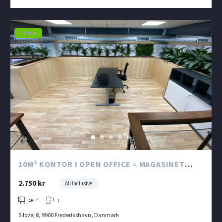
Til leje
10M² KONTOR I OPEN OFFICE – MAGASINET
KONTORHOTEL I KATTEGAT SILO
2.750 kr
All Inclusive
1
10
m²
Silovej 8, 9900 Frederikshavn, Danmark