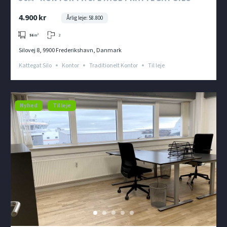
4.900 kr
Årlig leje: 58.800
2
56
m²
Silovej 8, 9900 Frederikshavn, Danmark
Kattegat Silo
Kontor
Traditionelt Kontor
Til leje
Nyhed
Til leje