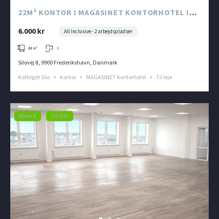
22M² KONTOR I MAGASINET KONTORHOTEL I
KATTEGAT SILO
6.000 kr
All Inclusive - 2 arbejdspladser
1
22
m²
Silovej 8, 9900 Frederikshavn, Danmark
Kattegat Silo
Kontor
MAGASINET Kontorhotel
Til leje
Nyhed
Til leje