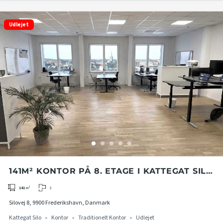
Udlejet
141M² KONTOR PÅ 8. ETAGE I KATTEGAT SILO
I FREDERIKSHAVN
2
141
m²
Silovej 8, 9900 Frederikshavn, Danmark
Kattegat Silo
Kontor
Traditionelt Kontor
Udlejet