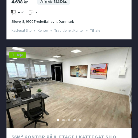
4.638 kr
Årlig leje: 55.650 kr.
1
53
m²
Silovej 8, 9900 Frederikshavn, Danmark
Kattegat Silo
Kontor
Traditionelt Kontor
Til leje
Til leje
56M² KONTOR PÅ 8. ETAGE I KATTEGAT SILO