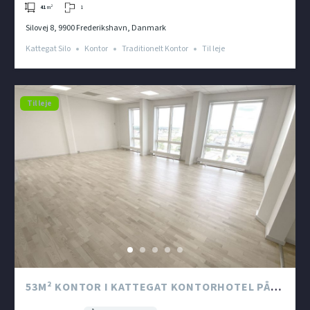
1
41
m²
Silovej 8, 9900 Frederikshavn, Danmark
Kattegat Silo
Kontor
Traditionelt Kontor
Til leje
Til leje
53M² KONTOR I KATTEGAT KONTORHOTEL PÅ 8.
ETAGE I KATTEGAT SILO