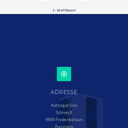
1 - 10 of 59 post


ADRESSE
Kattegat Silo
Silovej 8
9900 Frederikshavn
Danmark