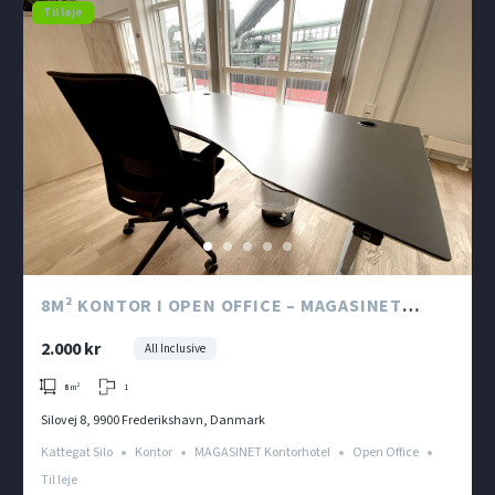
Til leje
8M² KONTOR I OPEN OFFICE – MAGASINET
KONTORHOTEL I KATTEGAT SILO
2.000 kr
All Inclusive
1
8
m²
Silovej 8, 9900 Frederikshavn, Danmark
Kattegat Silo
Kontor
MAGASINET Kontorhotel
Open Office
Til leje