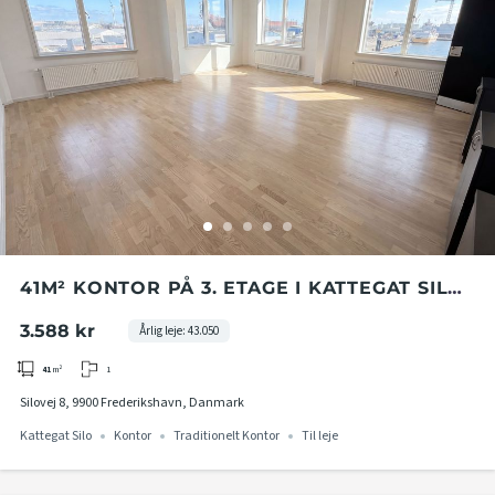
41M² KONTOR PÅ 3. ETAGE I KATTEGAT SILO
I FREDERIKSHAVN
3.588 kr
Årlig leje: 43.050
1
41
m²
Silovej 8, 9900 Frederikshavn, Danmark
Kattegat Silo
Kontor
Traditionelt Kontor
Til leje