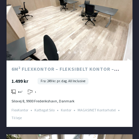
‍‍‍6M² FLEXKONTOR – FLEKSIBELT KONTOR –
MAGASINET – FLEKSIBLE BETINGELSER
1.499 kr
Fra: 249 kr. pr. dag. All Inclusive
1
6
m²
Silovej 8, 9900 Frederikshavn, Danmark
FlexKontor
Kattegat Silo
Kontor
MAGASINET Kontorhotel
Til leje