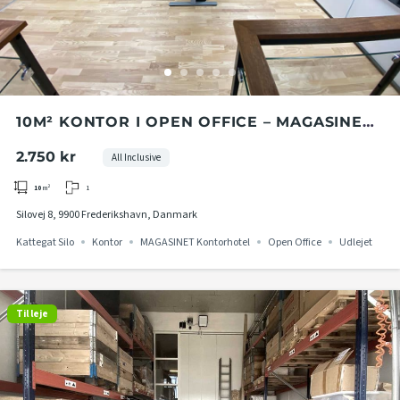
10M² KONTOR I OPEN OFFICE – MAGASINET
KONTORHOTEL I KATTEGAT SILO
2.750 kr
All Inclusive
1
10
m²
Silovej 8, 9900 Frederikshavn, Danmark
Kattegat Silo
Kontor
MAGASINET Kontorhotel
Open Office
Udlejet
Til leje