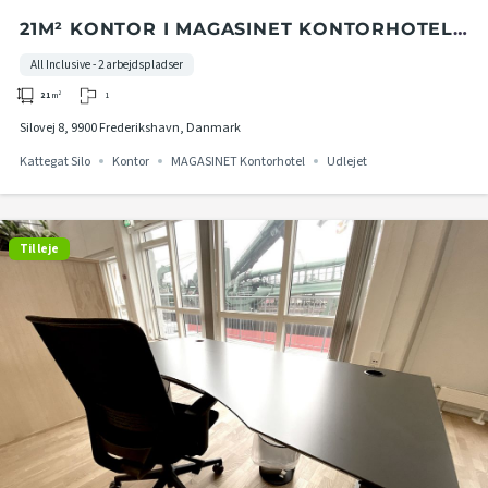
21M² KONTOR I MAGASINET KONTORHOTEL I
KATTEGAT SILO
All Inclusive - 2 arbejdspladser
1
21
m²
Silovej 8, 9900 Frederikshavn, Danmark
Kattegat Silo
Kontor
MAGASINET Kontorhotel
Udlejet
Til leje