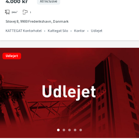
4.000 kr
All Inclusive
1
24
m²
Silovej 8, 9900 Frederikshavn, Danmark
KATTEGAT Kontorhotel
Kattegat Silo
Kontor
Udlejet
Udlejet