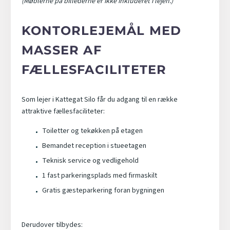
(Møblerne på billederne er ikke inkluderet i lejen.)
KONTORLEJEMÅL MED
MASSER AF
FÆLLESFACILITETER
Som lejer i Kattegat Silo får du adgang til en række
attraktive fællesfaciliteter:
Toiletter og tekøkken på etagen
Bemandet reception i stueetagen
Teknisk service og vedligehold
1 fast parkeringsplads med firmaskilt
Gratis gæsteparkering foran bygningen
Derudover tilbydes: