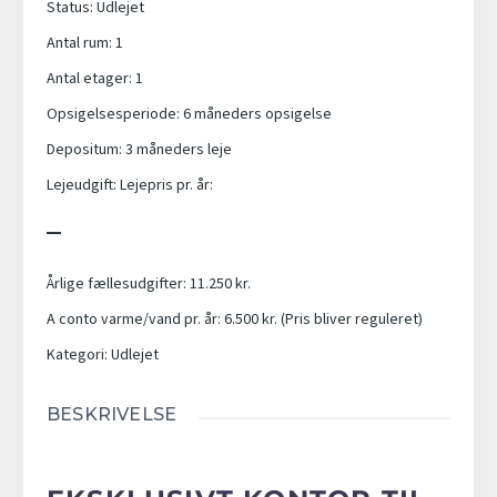
Status
:
Udlejet
Antal rum
:
1
Antal etager
:
1
Opsigelsesperiode
:
6 måneders opsigelse
Depositum
:
3 måneders leje
Lejeudgift
:
Lejepris pr. år:
_
Årlige fællesudgifter
:
11.250 kr.
A conto varme/vand pr. år
:
6.500 kr. (Pris bliver reguleret)
Kategori
:
Udlejet
BESKRIVELSE