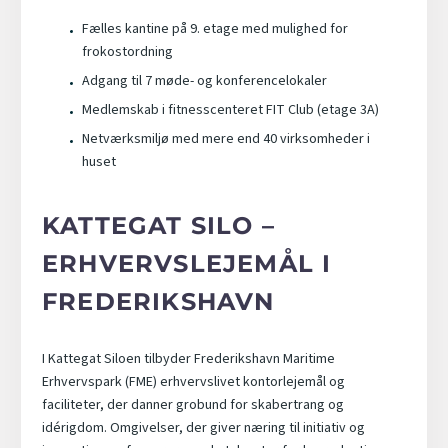
Fælles kantine på 9. etage med mulighed for
frokostordning
Adgang til 7 møde- og konferencelokaler
Medlemskab i fitnesscenteret FIT Club (etage 3A)
Netværksmiljø med mere end 40 virksomheder i
huset
KATTEGAT SILO –
ERHVERVSLEJEMÅL I
FREDERIKSHAVN
I Kattegat Siloen tilbyder Frederikshavn Maritime
Erhvervspark (FME) erhvervslivet kontorlejemål og
faciliteter, der danner grobund for skabertrang og
idérigdom. Omgivelser, der giver næring til initiativ og