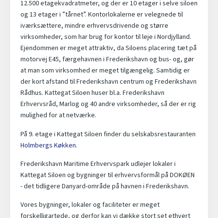
12.500 etagekvadratmeter, og der er 10 etager i selve siloen
og 13 etager i ”tårnet”. Kontorlokalerne er velegnede til
iværksættere, mindre erhvervsdrivende og større
virksomheder, som har brug for kontor til leje i Nordjylland.
Ejendommen er meget attraktiv, da Siloens placering tæt på
motorvej E45, færgehavnen i Frederikshavn og bus- og, gør
at man som virksomhed er meget tilgængelig. Samtidig er
der kort afstand til Frederikshavn centrum og Frederikshavn
Rådhus. Kattegat Siloen huser bl.a. Frederikshavn
Erhvervsråd, Marlog og 40 andre virksomheder, så der er rig
mulighed for at netværke.
På 9. etage i Kattegat Siloen finder du selskabsrestauranten
Holmbergs Køkken
.
Frederikshavn Maritime Erhvervspark udlejer lokaler i
Kattegat Siloen og bygninger til erhvervsformål på DOKØEN
- det tidligere Danyard-område på havnen i Frederikshavn.
Vores bygninger, lokaler og faciliteter er meget
forskelligartede, og derfor kan vi dække stort set ethvert