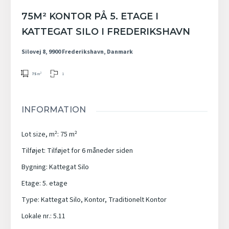
75M² KONTOR PÅ 5. ETAGE I
KATTEGAT SILO I FREDERIKSHAVN
Silovej 8, 9900 Frederikshavn, Danmark
1
75
m²
INFORMATION
Lot size, m²
:
75
m²
Tilføjet
:
Tilføjet for 6 måneder siden
Bygning
:
Kattegat Silo
Etage
:
5. etage
Type
:
Kattegat Silo
,
Kontor
,
Traditionelt Kontor
Lokale nr.
:
5.11