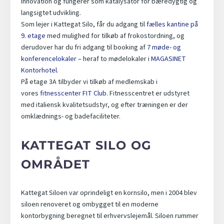
innovation og fungerer som katalysator for bæredygtig og
langsigtet udvikling.
Som lejer i Kattegat Silo, får du adgang til
fælles kantine på
9. etage
med mulighed for tilkøb af frokostordning, og
derudover har du fri adgang til booking af
7 møde- og
konferencelokaler
– heraf to mødelokaler i
MAGASINET
Kontorhotel
.
På etage 3A tilbyder vi tilkøb af medlemskab i
vores
fitnesscenter FIT Club
. Fitnesscentret er udstyret
med italiensk kvalitetsudstyr, og efter træningen er der
omklædnings- og badefaciliteter.
KATTEGAT SILO OG
OMRÅDET
Kattegat Siloen var oprindeligt en kornsilo, men i 2004 blev
siloen renoveret og ombygget til en moderne
kontorbygning beregnet til erhvervslejemål. Siloen rummer