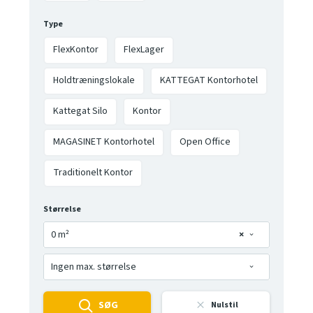
Type
FlexKontor
FlexLager
Holdtræningslokale
KATTEGAT Kontorhotel
Kattegat Silo
Kontor
MAGASINET Kontorhotel
Open Office
Traditionelt Kontor
Størrelse
0 m²
×
Ingen max. størrelse
SØG
Nulstil