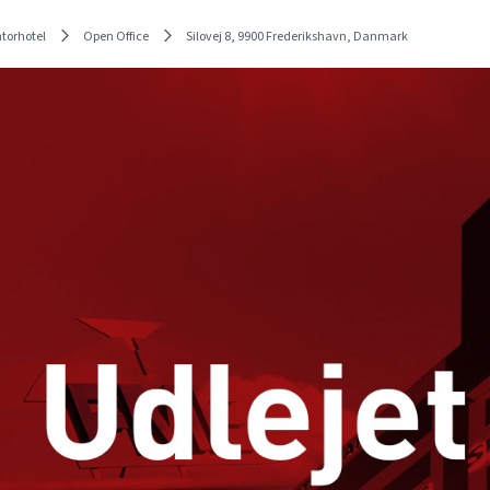
torhotel
Open Office
Silovej 8, 9900 Frederikshavn, Danmark