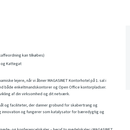
affeordning kan tilkøbes)
 og Kattegat
namiske lejere, når vi åbner MAGASINET Kontorhotel på 1. sal i
med både enkeltmandskontorer og Open Office kontorpladser.
vikling af din virksomhed og dit netværk.
mål og faciliteter, der danner grobund for skabertrang og
 og innovation og fungerer som katalysator for bæredygtig og
l 7 møde- og konferencelokaler – heraf to mødelokaler i MAGASINET