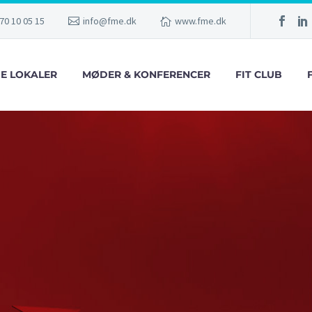
70 10 05 15
info@fme.dk
www.fme.dk
GE LOKALER
MØDER & KONFERENCER
FIT CLUB