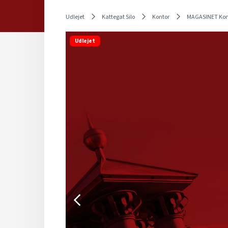
Udlejet
Kattegat Silo
Kontor
MAGASINET Kon
Udlejet