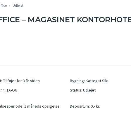
ffice
Udlejet
FFICE – MAGASINET KONTORHOTE
t
:
Tilføjet for 3 år siden
Bygning
:
Kattegat Silo
nr.
:
1A-O6
Status
:
Udlejet
elsesperiode
:
1 måneds opsigelse
Depositum
:
0,- kr.