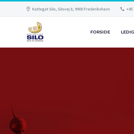
Kattegat Silo, Silovej 8, 9900 Frederikshavn
+45 
FORSIDE
LEDI