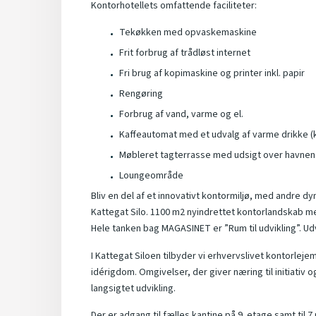
Kontorhotellets omfattende faciliteter:
Tekøkken med opvaskemaskine
Frit forbrug af trådløst internet
Fri brug af kopimaskine og printer inkl. papir
Rengøring
Forbrug af vand, varme og el.
Kaffeautomat med et udvalg af varme drikke (k
Møbleret tagterrasse med udsigt over havnen
Loungeområde
Bliv en del af et innovativt kontormiljø, med andre dy
Kattegat Silo. 1100 m2 nyindrettet kontorlandskab 
Hele tanken bag MAGASINET er ”Rum til udvikling”. Ud
I Kattegat Siloen tilbyder vi erhvervslivet kontorleje
idérigdom. Omgivelser, der giver næring til initiativ
langsigtet udvikling.
Der er adgang til fælles kantine på 9. etage samt ti