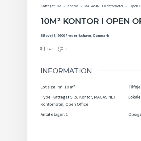
Kattegat Silo
Kontor
MAGASINET Kontorhotel
Open O
10M² KONTOR I OPEN O
Silovej 8, 9900 Frederikshavn, Danmark
1
10
m²
INFORMATION
Lot size, m²
:
10
m²
Tilføje
Type
:
Kattegat Silo
,
Kontor
,
MAGASINET
Lokale 
Kontorhotel
,
Open Office
Antal etager
:
1
Opsig