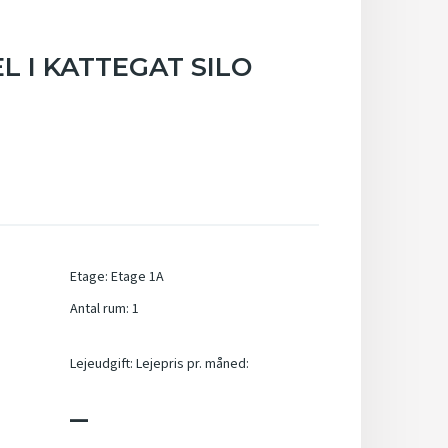
L I KATTEGAT SILO
Etage
:
Etage 1A
Antal rum
:
1
Lejeudgift
:
Lejepris pr. måned:
_