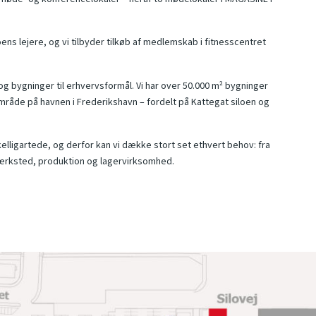
ens lejere, og vi tilbyder tilkøb af medlemskab i fitnesscentret
og bygninger til erhvervsformål. Vi har over 50.000 m² bygninger
område på havnen i Frederikshavn – fordelt på Kattegat siloen og
kelligartede, og derfor kan vi dække stort set ethvert behov: fra
 værksted, produktion og lagervirksomhed.