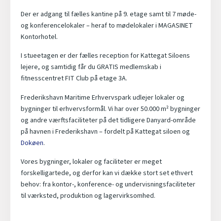
Der er adgang til fælles kantine på 9. etage samt til 7 møde-
og konferencelokaler – heraf to mødelokaler i MAGASINET
Kontorhotel.
I stueetagen er der fælles reception for Kattegat Siloens
lejere, og samtidig får du GRATIS medlemskab i
fitnesscentret FIT Club på etage 3A.
Frederikshavn Maritime Erhvervspark udlejer lokaler og
bygninger til erhvervsformål. Vi har over 50.000 m² bygninger
og andre værftsfaciliteter på det tidligere Danyard-område
på havnen i Frederikshavn – fordelt på Kattegat siloen og
Dokøen
.
Vores bygninger, lokaler og faciliteter er meget
forskelligartede, og derfor kan vi dække stort set ethvert
behov: fra kontor-, konference- og undervisningsfaciliteter
til værksted, produktion og lagervirksomhed.