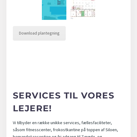
Download plantegning
SERVICES TIL VORES
LEJERE!
Vi tilbyder en række unikke services, fællesfaciliteter,
såsom fitnesscenter, frokostkantine på toppen af Siloen,
bemandet reception og fri adgang til 7 møde- og