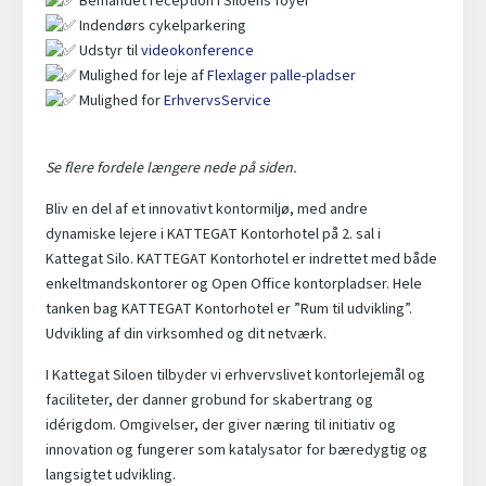
Bemandet reception i Siloens foyer
Indendørs cykelparkering
Udstyr til
videokonference
Mulighed for leje af
Flexlager palle-pladser
Mulighed for
ErhvervsService
Se flere fordele længere nede på siden.
Bliv en del af et innovativt kontormiljø, med andre
dynamiske lejere i KATTEGAT Kontorhotel på 2. sal i
Kattegat Silo. KATTEGAT Kontorhotel er indrettet med både
enkeltmandskontorer og Open Office kontorpladser. Hele
tanken bag KATTEGAT Kontorhotel er ”Rum til udvikling”.
Udvikling af din virksomhed og dit netværk.
I Kattegat Siloen tilbyder vi erhvervslivet kontorlejemål og
faciliteter, der danner grobund for skabertrang og
idérigdom. Omgivelser, der giver næring til initiativ og
innovation og fungerer som katalysator for bæredygtig og
langsigtet udvikling.