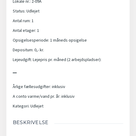
Lokale nr.
:
2-09A
Status
:
Udlejet
Antal rum
:
1
Antal etager
:
1
Opsigelsesperiode
:
1 måneds opsigelse
Depositum
:
0,- kr.
Lejeudgift
:
Lejepris pr. måned (2 arbejdspladser):
_
Årlige fællesudgifter
:
inklusiv
A conto varme/vand pr. år
:
inklusiv
Kategori
:
Udlejet
BESKRIVELSE