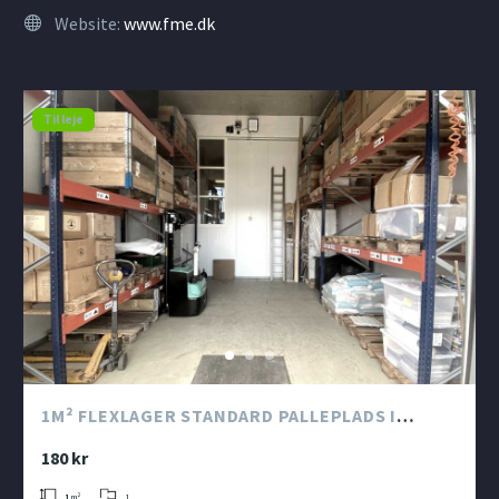
Website:
www.fme.dk
Til leje
1M² FLEXLAGER STANDARD PALLEPLADS I
KATTEGAT SILO
180 kr
1
1
m²