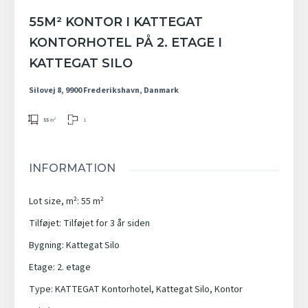
55M² KONTOR I KATTEGAT
KONTORHOTEL PÅ 2. ETAGE I
KATTEGAT SILO
Silovej 8, 9900 Frederikshavn, Danmark
1
55
m²
INFORMATION
Lot size, m²
:
55
m²
Tilføjet
:
Tilføjet for 3 år siden
Bygning
:
Kattegat Silo
Etage
:
2. etage
Type
:
KATTEGAT Kontorhotel
,
Kattegat Silo
,
Kontor