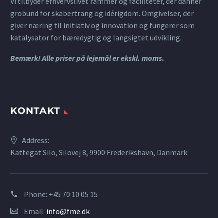
Vi tilbyder erhvervslivet rammer og faciliteter, der danner
grobund for skabertrang og idérigdom. Omgivelser, der
giver næring til initiativ og innovation og fungerer som
katalysator for bæredygtig og langsigtet udvikling.
Bemærk! Alle priser på lejemål er ekskl. moms.
KONTAKT
Address:
Kattegat Silo, Silovej 8, 9900 Frederikshavn, Danmark
Phone:
+45 70 10 05 15
Email:
info@fme.dk