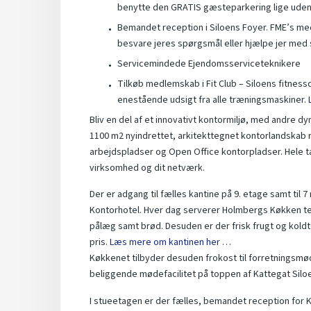
benytte den GRATIS gæsteparkering lige uden
Bemandet reception i Siloens Foyer. FME’s meda
besvare jeres spørgsmål eller hjælpe jer med 
Servicemindede Ejendomsserviceteknikere
Tilkøb medlemskab i Fit Club – Siloens fitn
enestående udsigt fra alle træningsmaskiner.
Bliv en del af et innovativt kontormiljø, med andre dy
1100 m2 nyindrettet, arkitekttegnet kontorlandskab
arbejdspladser og Open Office kontorpladser. Hele ta
virksomhed og dit netværk.
Der er adgang til fælles kantine på 9. etage samt ti
Kontorhotel. Hver dag serverer Holmbergs Køkken tea
pålæg samt brød. Desuden er der frisk frugt og koldt
pris.
Læs mere om kantinen her …
Køkkenet tilbyder desuden frokost til forretningsmø
beliggende mødefacilitet på toppen af Kattegat Silo
I stueetagen er der fælles, bemandet reception for K