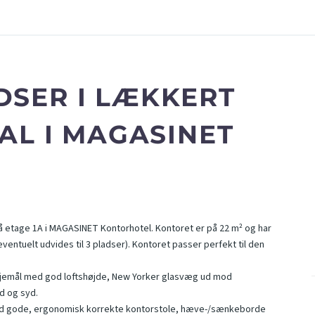
DSER I LÆKKERT
SAL I MAGASINET
å etage 1A i MAGASINET Kontorhotel. Kontoret er på 22 m² og har
entuelt udvides til 3 pladser). Kontoret passer perfekt til den
lejemål med god loftshøjde, New Yorker glasvæg ud mod
d og syd.
med gode, ergonomisk korrekte kontorstole, hæve-/sænkeborde