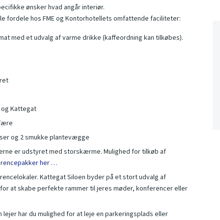
ecifikke ønsker hvad angår interiør.
lle fordele hos FME og Kontorhotellets omfattende faciliteter:
 med et udvalg af varme drikke (kaffeordning kan tilkøbes).
ret
 og Kattegat
fære
asser og 2 smukke plantevægge
erne er udstyret med storskærme. Mulighed for tilkøb af
erencepakker her …
rencelokaler. Kattegat Siloen byder på et stort udvalg af
l for at skabe perfekte rammer til jeres møder, konferencer eller
 lejer har du mulighed for at leje en parkeringsplads eller