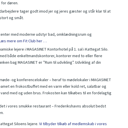
 for døren.
rbejdere tager godt imod jer og jeres gæster og står klar til at
stort og småt.
esscenter med moderne udstyr bad, omklædningsrum og
Læs mere om Fit Club her …
namiske lejere i MAGASINET Kontorhotel på 1. sal i Kattegat Silo.
 med både enkeltmandskontorer, kontorer med to eller flere
nken bag MAGASINET er ”Rum til udvikling”. Udvikling af din
l 7 møde- og konferencelokaler – heraf to mødelokaler i MAGASINET
met en frokostbuffet med en varm eller kold ret, salatbar og
 vand med og uden brus. Frokosten kan tilkøbes til en fordelagtig
det i vores smukke restaurant – Frederikshavns absolut bedst
en.
attegat Siloens lejere.
Vi tilbyder tilkøb af medlemskab i vores