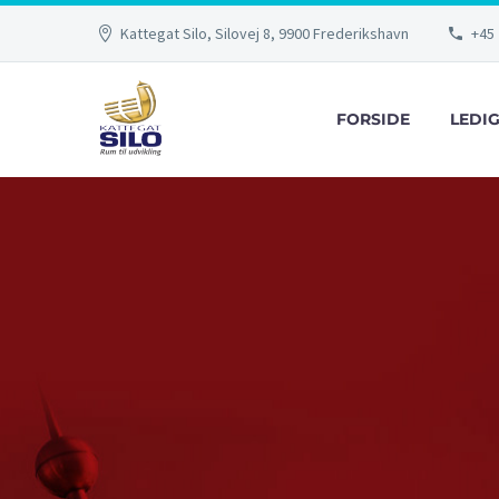
Kattegat Silo, Silovej 8, 9900 Frederikshavn
+45 
FORSIDE
LEDI