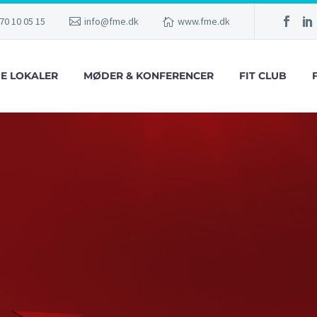
70 10 05 15
info@fme.dk
www.fme.dk
GE LOKALER
MØDER & KONFERENCER
FIT CLUB