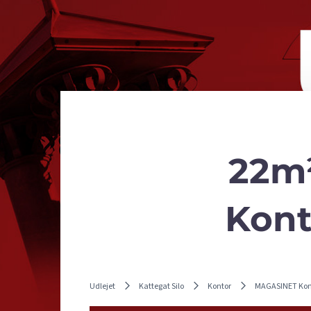
22m²
Kont
Udlejet
Kattegat Silo
Kontor
MAGASINET Kon