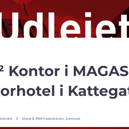
 Kontor i MAGA
orhotel i Kattegat
torhotel
Silovej 8, 9900 Frederikshavn, Danmark