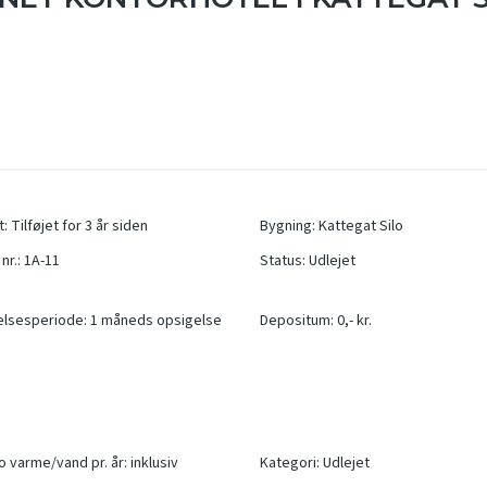
t
:
Tilføjet for 3 år siden
Bygning
:
Kattegat Silo
nr.
:
1A-11
Status
:
Udlejet
elsesperiode
:
1 måneds opsigelse
Depositum
:
0,- kr.
o varme/vand pr. år
:
inklusiv
Kategori
:
Udlejet