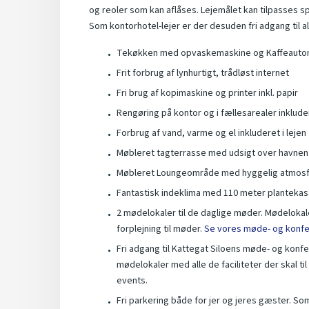
og reoler som kan aflåses. Lejemålet kan tilpasses sp
Som kontorhotel-lejer er der desuden fri adgang til a
Tekøkken med opvaskemaskine og Kaffeautomat
Frit forbrug af lynhurtigt, trådløst internet
Fri brug af kopimaskine og printer inkl. papir
Rengøring på kontor og i fællesarealer inklude
Forbrug af vand, varme og el inkluderet i lejen
Møbleret tagterrasse med udsigt over havnen
Møbleret Loungeområde med hyggelig atmos
Fantastisk indeklima med 110 meter plantek
2 mødelokaler til de daglige møder. Mødelokal
forplejning til møder.
Se vores møde- og konf
Fri adgang til Kattegat Siloens møde- og konfe
mødelokaler med alle de faciliteter der skal ti
events.
Fri parkering både for jer og jeres gæster. Som