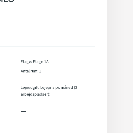
Etage
:
Etage 1A
Antal rum
:
1
Lejeudgift
:
Lejepris pr. måned (2
arbejdspladser):
_