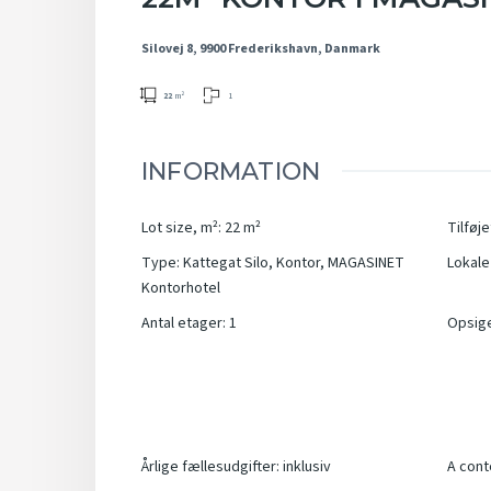
Silovej 8, 9900 Frederikshavn, Danmark
1
22
m²
INFORMATION
Lot size, m²
:
22
m²
Tilføje
Type
:
Kattegat Silo
,
Kontor
,
MAGASINET
Lokale 
Kontorhotel
Antal etager
:
1
Opsig
Årlige fællesudgifter
:
inklusiv
A cont