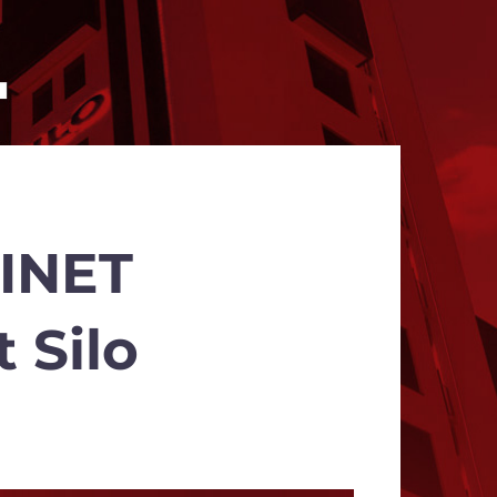
SINET
 Silo