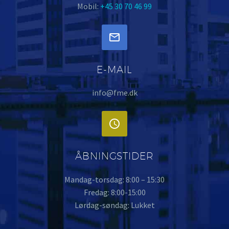
Mobil:
+45 30 70 46 99


E-MAIL
info@fme.dk


ÅBNINGSTIDER
Mandag-torsdag: 8:00 – 15:30
Fredag: 8:00-15:00
Lørdag-søndag: Lukket