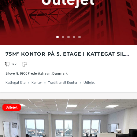
75M² KONTOR PÅ 5. ETAGE I KATTEGAT SILO
I FREDERIKSHAVN
1
75
m²
Silovej 8, 9900 Frederikshavn, Danmark
Kattegat Silo
Kontor
Traditionelt Kontor
Udlejet
Udlejet