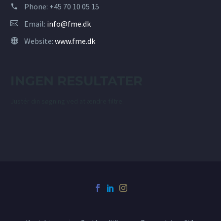
Phone:
+45 70 10 05 15
Email:
info@fme.dk
Website:
www.fme.dk
INGEN RESULTATER
Justér din søgning ved at ændre filtre.