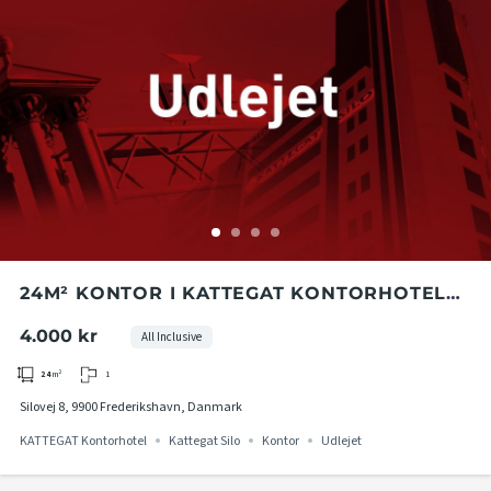
24M² KONTOR I KATTEGAT KONTORHOTEL
PÅ 4. ETAGE I KATTEGAT SILO
4.000 kr
All Inclusive
1
24
m²
Silovej 8, 9900 Frederikshavn, Danmark
KATTEGAT Kontorhotel
Kattegat Silo
Kontor
Udlejet