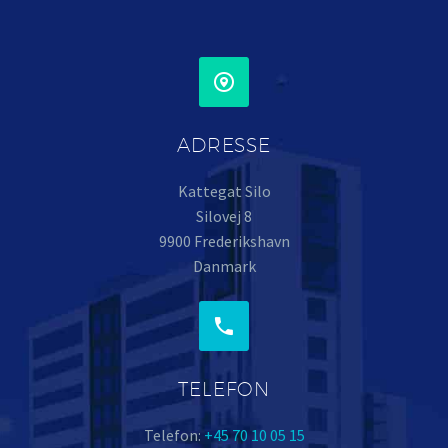


ADRESSE
Kattegat Silo
Silovej 8
9900 Frederikshavn
Danmark


TELEFON
Telefon:
+45 70 10 05 15