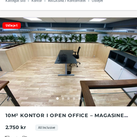
Kattegat Silo
Kontor
MAGASINET Kontorhotel
Udlejet
Udlejet
10M² KONTOR I OPEN OFFICE – MAGASINET
KONTORHOTEL I KATTEGAT SILO
2.750 kr
All Inclusive