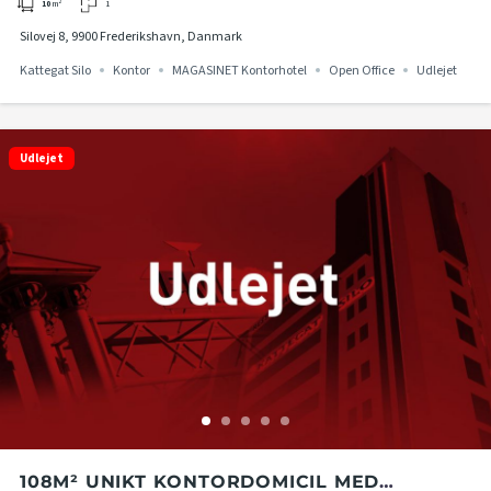
1
10
m²
Silovej 8, 9900 Frederikshavn, Danmark
Kattegat Silo
Kontor
MAGASINET Kontorhotel
Open Office
Udlejet
Udlejet
108M² UNIKT KONTORDOMICIL MED