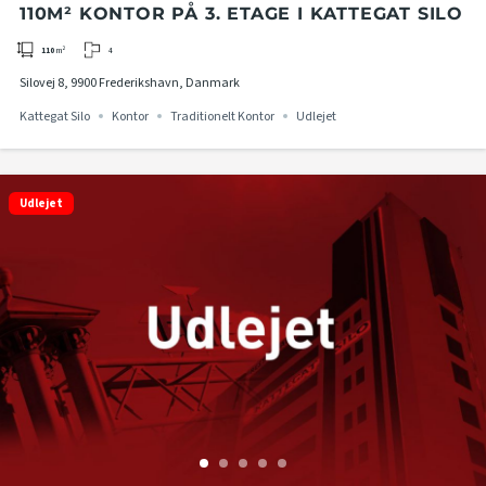
110M² KONTOR PÅ 3. ETAGE I KATTEGAT SILO
4
110
m²
Silovej 8, 9900 Frederikshavn, Danmark
Kattegat Silo
Kontor
Traditionelt Kontor
Udlejet
Udlejet