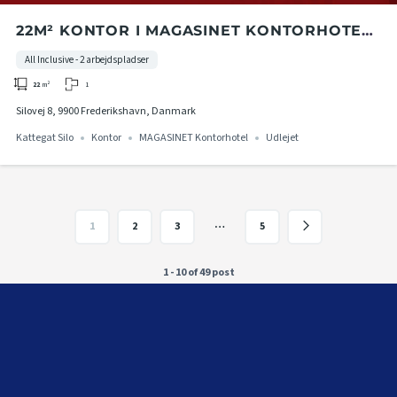
22M² KONTOR I MAGASINET KONTORHOTEL
I KATTEGAT SILO
All Inclusive - 2 arbejdspladser
1
22
m²
Silovej 8, 9900 Frederikshavn, Danmark
Kattegat Silo
Kontor
MAGASINET Kontorhotel
Udlejet
…
1
2
3
5
1 - 10 of 49 post