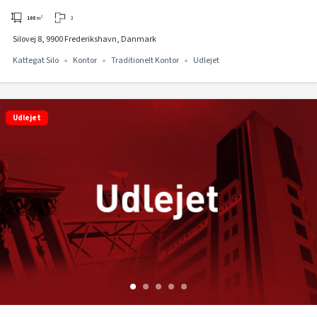
ENESTÅENDE UDSIGT PÅ 12. ETAGE I
3
108
m²
KATTEGAT SILO
Silovej 8, 9900 Frederikshavn, Danmark
Kattegat Silo
Kontor
Traditionelt Kontor
Udlejet
Udlejet