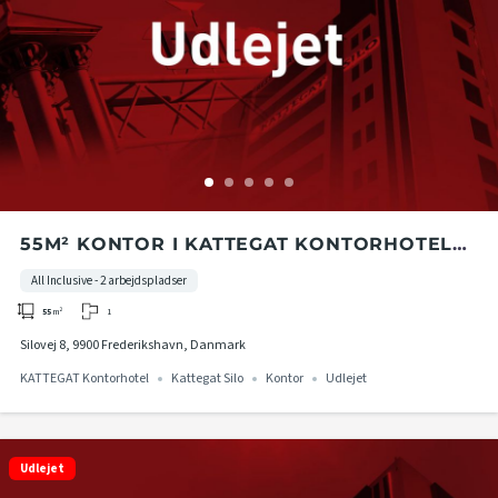
55M² KONTOR I KATTEGAT KONTORHOTEL
PÅ 2. ETAGE I KATTEGAT SILO
All Inclusive - 2 arbejdspladser
1
55
m²
Silovej 8, 9900 Frederikshavn, Danmark
KATTEGAT Kontorhotel
Kattegat Silo
Kontor
Udlejet
Udlejet