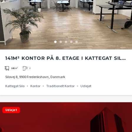
141M² KONTOR PÅ 8. ETAGE I KATTEGAT SILO
I FREDERIKSHAVN
2
141
m²
Silovej 8, 9900 Frederikshavn, Danmark
Kattegat Silo
Kontor
Traditionelt Kontor
Udlejet
Udlejet