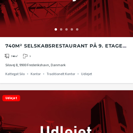
740M² SELSKABSRESTAURANT PÅ 9. ETAGE I
KATTEGAT SILO I FREDERIKSHAVN
9
740
m²
Silovej 8, 9900 Frederikshavn, Danmark
Kattegat Silo
Kontor
Traditionelt Kontor
Udlejet
Udlejet