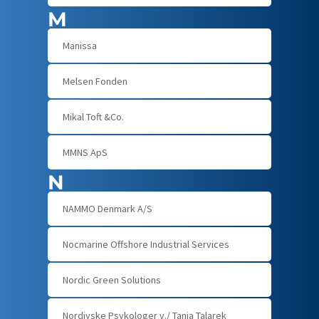
M
Manissa
Melsen Fonden
Mikal Toft &Co.
MMNS ApS
N
NAMMO Denmark A/S
Nocmarine Offshore Industrial Services
Nordic Green Solutions
Nordjyske Psykologer v./ Tanja Talarek