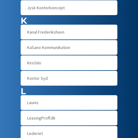
Jysk Kontorkoncept
K
Kanal Frederikshavn
KaSano Kommunikation
KiroSilo
Kontor Syd
L
Launis
LeasingProff.dk
Lederiet