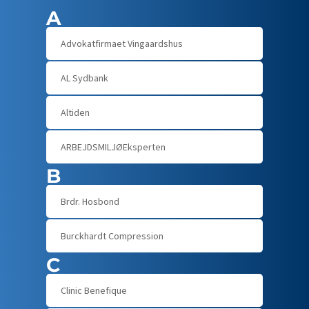
A
Advokatfirmaet Vingaardshus
AL Sydbank
Altiden
ARBEJDSMILJØEksperten
B
Brdr. Hosbond
Burckhardt Compression
C
Clinic Benefique