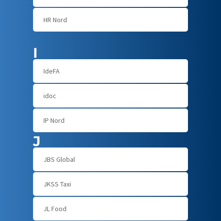
HR Nord
I
IdeFA
idoc
IP Nord
J
JBS Global
JKSS Taxi
JL Food