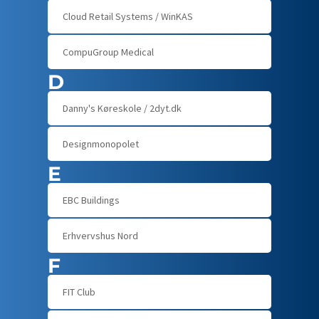
Cloud Retail Systems / WinKAS
CompuGroup Medical
D
Danny's Køreskole / 2dyt.dk
Designmonopolet
E
EBC Buildings
Erhvervshus Nord
F
FIT Club